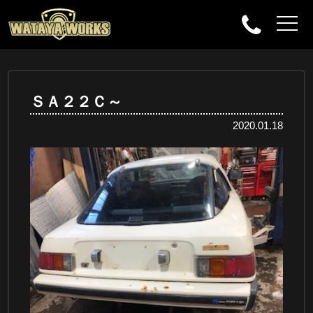
ＳＡ２２Ｃ～
2020.01.18