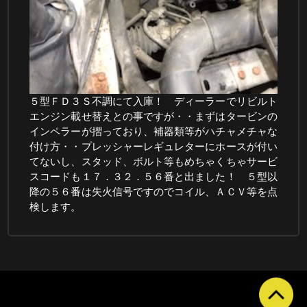
５型ＦＤ３Ｓ不調にて入庫！ ディーラーでリビルト
エンジン載せ替えとの事ですが・・まずはタービンの
インペラーが摺っており、補器類等がハチャメチャな
付け方・・プレッシャーレギュレターにホースが付い
てないし、スタッド、ボルト等もめちゃくちゃサービ
スコードも１７．３２．５６番と出ました！ ５型以
降の５６番は失火信号ですのでコイル、ＡＣＶ等を点
検します。