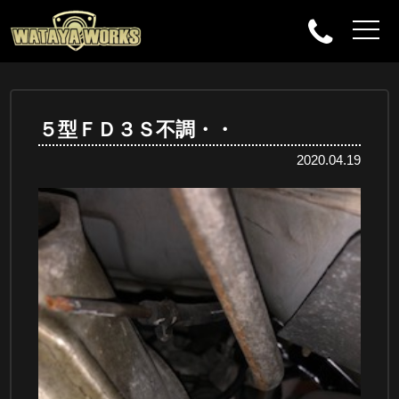
５型ＦＤ３Ｓ不調・・
2020.04.19